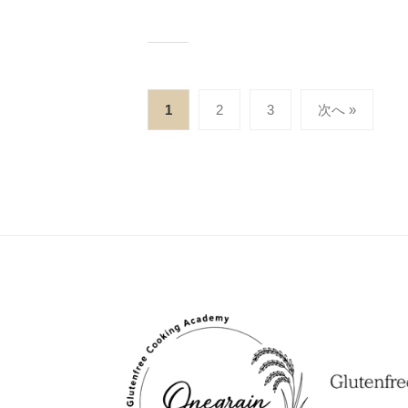
-
a
0
i
7
n
投
1
2
3
次へ »
稿
の
ペ
ー
ジ
送
り