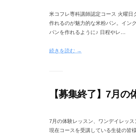
2
b
e
0
y
米コフレ専科講師認定コース 火曜日
m
2
o
作れるのが魅力的な米粉パン。イン
y
6
n
パンを作れるように♪ 日程やレ…
-
e
O
0
g
n
続きを読む →
7
r
e
-
a
g
2
i
r
9
n
a
【募集終了】7月の
i
n
2
b
0
y
7月の体験レッスン、ワンデイレッス
2
o
現在コースを受講している生徒の皆
6
n