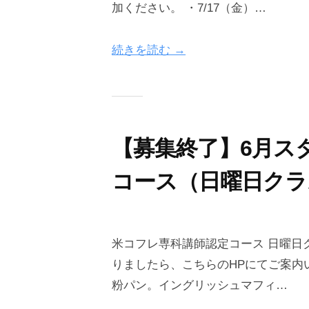
加ください。 ・7/17（金）…
-
e
0
g
続きを読む →
6
r
-
a
2
i
6
n
【募集終了】6月ス
コース（日曜日クラ
2
b
0
y
米コフレ専科講師認定コース 日曜日
2
o
りましたら、こちらのHPにてご案内
6
n
粉パン。イングリッシュマフィ…
-
e