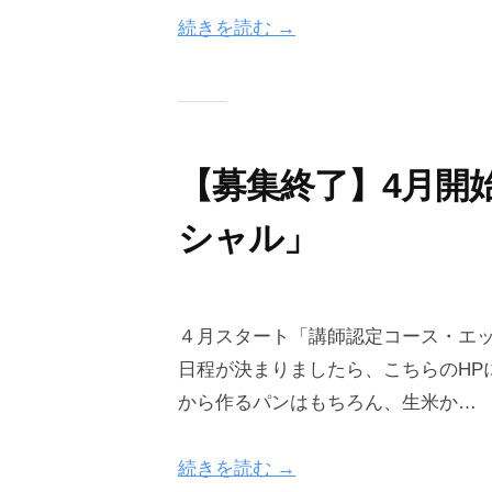
0
g
続きを読む →
6
r
-
a
0
i
5
n
【募集終了】4月開
シャル」
2
b
0
y
４月スタート「講師認定コース・エ
2
o
日程が決まりましたら、こちらのHP
6
n
から作るパンはもちろん、生米か…
-
e
0
g
続きを読む →
4
r