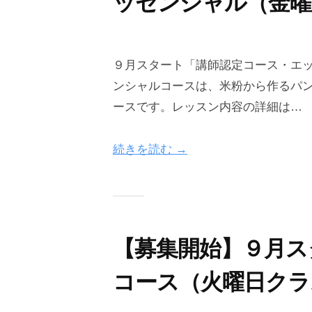
ッセンシャル（金曜
r
A
e
c
2
b
e
a
0
y
９月スタート「講師認定コース・エッ
C
2
o
d
ンシャルコースは、米粉から作るパ
6
n
o
e
ースです。レッスン内容の詳細は…
-
e
m
o
0
g
y
k
続きを読む →
7
r
O
i
-
a
n
n
2
i
e
9
n
g
g
r
A
【募集開始】９月ス
a
c
i
コース（火曜日クラ
a
n
d