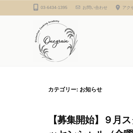
コ
l
03-6434-1395
お問い合わせ
アク
ン
u
テ
t
ン
e
ツ
n
へ
f
ス
r
G
e
キ
e
ッ
l
C
プ
u
カテゴリー:
お知らせ
o
t
o
e
k
n
i
【募集開始】９月ス
n
f
g