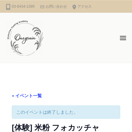
コ
l
03-6434-1395
お問い合わせ
アクセス
ン
u
テ
t
e
ン
n
ツ
メ
f
ニ
へ
ュ
r
ー
ス
e
キ
G
e
ッ
C
l
プ
o
u
o
t
k
e
« イベント一覧
i
n
n
f
このイベントは終了しました。
g
A
r
[体験] 米粉 フォカッチャ
c
e