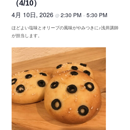
（4/10）
a
e
d
C
4月 10日, 2026
2:30 PM
5:30 PM
@
–
e
o
m
ほどよい塩味とオリーブの風味がやみつきに♪浅井講師
o
y
が担当します。
O
k
n
i
e
n
g
g
r
A
a
c
i
n
a
d
e
m
y
O