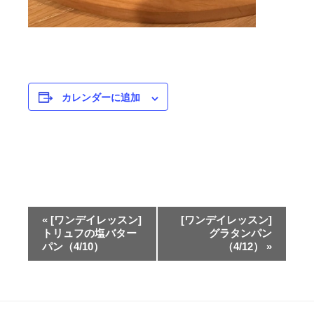
n
e
g
r
a
カレンダーに追加
i
n
イ
«
[ワンデイレッスン]
[ワンデイレッスン]
ベ
トリュフの塩バター
グラタンパン
パン（4/10）
（4/12）
»
ン
ト
ナ
ビ