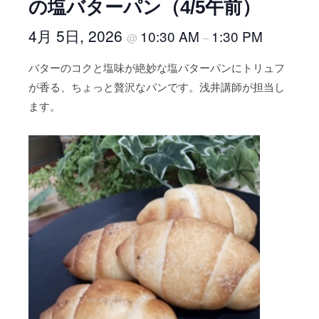
の塩バターパン（4/5午前）
a
e
d
C
4月 5日, 2026
10:30 AM
1:30 PM
@
–
e
o
m
バターのコクと塩味が絶妙な塩バターパンにトリュフ
o
y
が香る、ちょっと贅沢なパンです。浅井講師が担当し
O
k
n
ます。
i
e
n
g
g
r
A
a
c
i
n
a
d
e
m
y
O