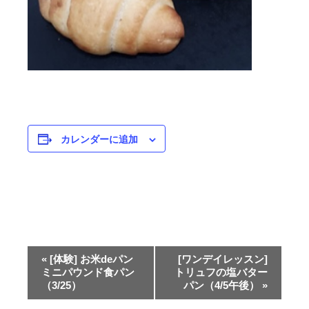
n
e
g
r
a
i
n
カレンダーに追加
イ
«
[体験] お米deパン
[ワンデイレッスン]
ベ
ミニパウンド食パン
トリュフの塩バター
（3/25）
パン（4/5午後）
»
ン
ト