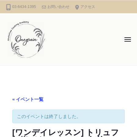
コ
l
03-6434-1395
お問い合わせ
アクセス
ン
u
テ
t
e
ン
n
ツ
メ
f
ニ
へ
ュ
r
ー
ス
e
キ
G
e
ッ
C
l
プ
o
u
o
t
k
e
« イベント一覧
i
n
n
f
このイベントは終了しました。
g
A
r
[ワンデイレッスン] トリュフ
c
e